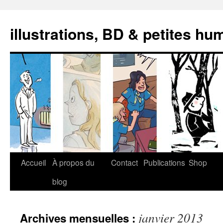
illustrations, BD & petites hu
Aller
Accueil
À propos du
Contact
Publications
Shop
au
blog
contenu
janvier 2013
Archives mensuelles :