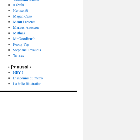
Kabuki
Kerascoët
Magali Cazo
Manu Larcenet
Markus Akesson
Mathias
Mr.Goodbrush
Peony Yip
Stephane Levallois
Tanxxx
• j'♥ aussi •
HEY !
L' inconnu du métro
La belle Illustration