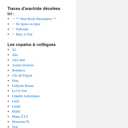
Traces d'arachide décelées
ici :
☞ ** Mon Book Illustrations **
☞ De lignes en ligne
☞ Nekomix
☞ Rien A Voir
Les copains & collègues
2d
Aka
Alex-Imé
Arsène Desbois
Boutanox
Clio de Frégon
Drac
Grégoire Bonne
Le Cil Vert
Léandre Ackermann
Léely
Lenaïc
Madd
Manu XYZ
Monsieur To
Noé