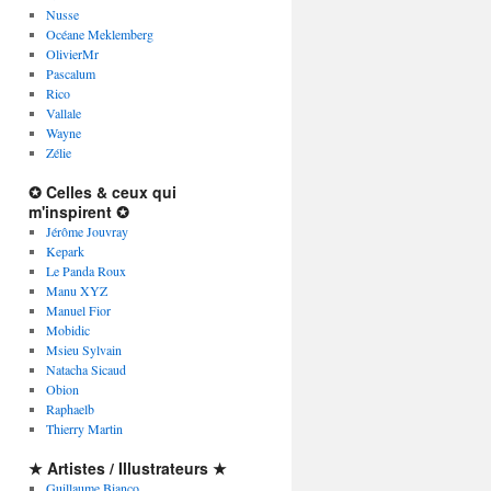
Nusse
Océane Meklemberg
OlivierMr
Pascalum
Rico
Vallale
Wayne
Zélie
✪ Celles & ceux qui
m'inspirent ✪
Jérôme Jouvray
Kepark
Le Panda Roux
Manu XYZ
Manuel Fior
Mobidic
Msieu Sylvain
Natacha Sicaud
Obion
Raphaelb
Thierry Martin
★ Artistes / Illustrateurs ★
Guillaume Bianco