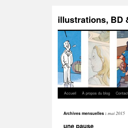
illustrations, BD
Accueil
À propos du blog
Contac
Aller
au
mai 2015
Archives mensuelles :
contenu
une pause