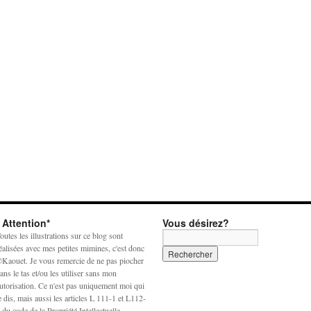
* Attention*
Vous désirez?
outes les illustrations sur ce blog sont
éalisées avec mes petites mimines, c'est donc
Kaouet. Je vous remercie de ne pas piocher
ans le tas et/ou les utiliser sans mon
utorisation. Ce n'est pas uniquement moi qui
e dis, mais aussi les articles L 111-1 et L112-
 du code de la Propriété Intellectuelle.