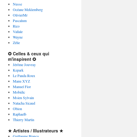
Nusse
Océane Meklemberg
OlivierMr
Pascalum
Rico
Vallale
Wayne
Zélie
✪ Celles & ceux qui
m'inspirent ✪
Jérôme Jouvray
Kepark
Le Panda Roux
Manu XYZ
Manuel Fior
Mobidic
Msieu Sylvain
Natacha Sicaud
Obion
Raphaelb
Thierry Martin
★ Artistes / Illustrateurs ★
Guillaume Bianco