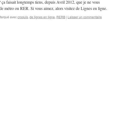
ça faisait longtemps tiens, depuis Avril 2012, que je ne vous
e métro ou RER. Si vous aimez, alors visitez de Lignes en ligne.
arqué avec
croquis
,
de lignes en ligne
,
RERB
|
Laisser un commentaire