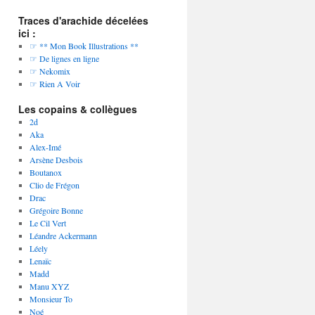
Traces d'arachide décelées
ici :
☞ ** Mon Book Illustrations **
☞ De lignes en ligne
☞ Nekomix
☞ Rien A Voir
Les copains & collègues
2d
Aka
Alex-Imé
Arsène Desbois
Boutanox
Clio de Frégon
Drac
Grégoire Bonne
Le Cil Vert
Léandre Ackermann
Léely
Lenaïc
Madd
Manu XYZ
Monsieur To
Noé