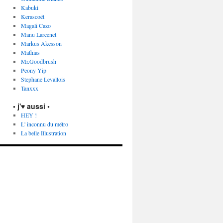
Kabuki
Kerascoët
Magali Cazo
Manu Larcenet
Markus Akesson
Mathias
Mr.Goodbrush
Peony Yip
Stephane Levallois
Tanxxx
• j'♥ aussi •
HEY !
L' inconnu du métro
La belle Illustration