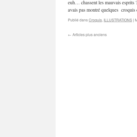
euh… chassent les mauvais esprits ? 
avais pas montré quelques croquis d
Publié dans
Croquis
,
ILLUSTRATIONS
|
M
←
Articles plus anciens