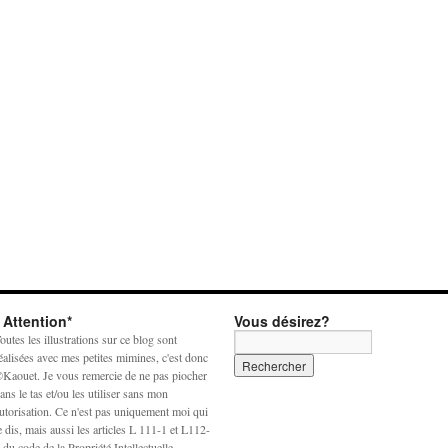
* Attention*
Vous désirez?
outes les illustrations sur ce blog sont
éalisées avec mes petites mimines, c'est donc
Kaouet. Je vous remercie de ne pas piocher
ans le tas et/ou les utiliser sans mon
utorisation. Ce n'est pas uniquement moi qui
e dis, mais aussi les articles L 111-1 et L112-
 du code de la Propriété Intellectuelle.