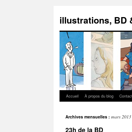
illustrations, BD
Accueil
À propos du blog
Contac
Aller
au
mars 2013
Archives mensuelles :
contenu
23h de la BD