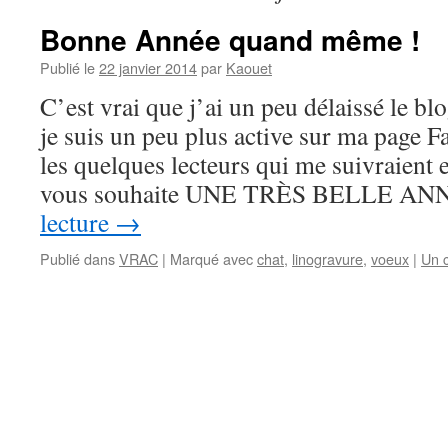
Bonne Année quand même !
Publié le
22 janvier 2014
par
Kaouet
C’est vrai que j’ai un peu délaissé le bl
je suis un peu plus active sur ma page 
les quelques lecteurs qui me suivraient e
vous souhaite UNE TRÈS BELLE A
lecture
→
Publié dans
VRAC
|
Marqué avec
chat
,
linogravure
,
voeux
|
Un 