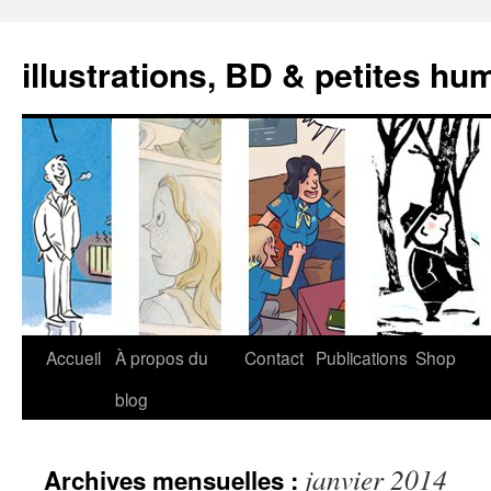
illustrations, BD & petites hu
Aller
Accueil
À propos du
Contact
Publications
Shop
au
blog
contenu
janvier 2014
Archives mensuelles :