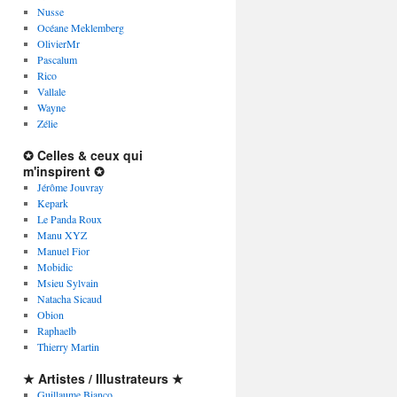
Nusse
Océane Meklemberg
OlivierMr
Pascalum
Rico
Vallale
Wayne
Zélie
✪ Celles & ceux qui
m'inspirent ✪
Jérôme Jouvray
Kepark
Le Panda Roux
Manu XYZ
Manuel Fior
Mobidic
Msieu Sylvain
Natacha Sicaud
Obion
Raphaelb
Thierry Martin
★ Artistes / Illustrateurs ★
Guillaume Bianco