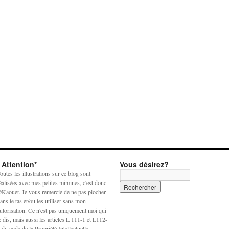
* Attention*
Vous désirez?
outes les illustrations sur ce blog sont
éalisées avec mes petites mimines, c'est donc
Kaouet. Je vous remercie de ne pas piocher
ans le tas et/ou les utiliser sans mon
utorisation. Ce n'est pas uniquement moi qui
e dis, mais aussi les articles L 111-1 et L112-
 du code de la Propriété Intellectuelle.