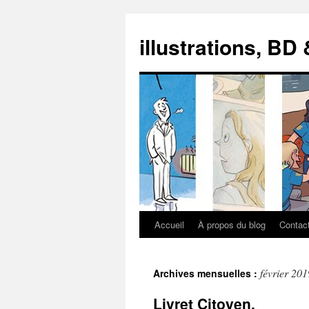
illustrations, BD
Accueil
À propos du blog
Contac
Aller
au
février 201
Archives mensuelles :
contenu
Livret Citoyen.