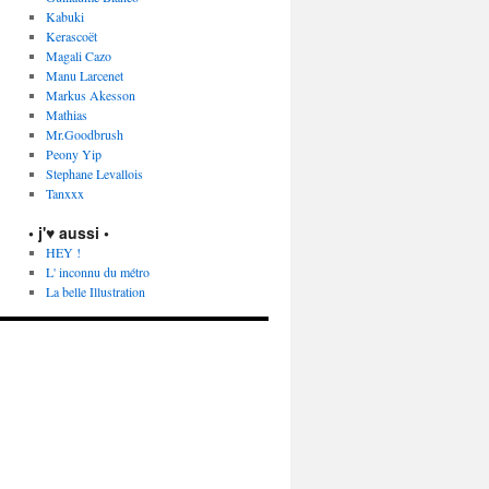
Kabuki
Kerascoët
Magali Cazo
Manu Larcenet
Markus Akesson
Mathias
Mr.Goodbrush
Peony Yip
Stephane Levallois
Tanxxx
• j'♥ aussi •
HEY !
L' inconnu du métro
La belle Illustration