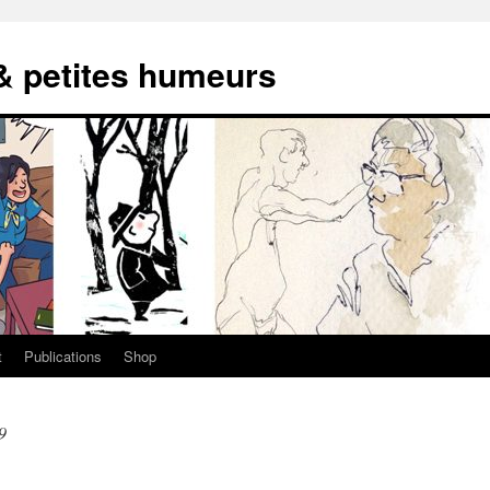
 & petites humeurs
t
Publications
Shop
9