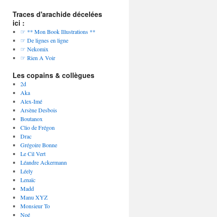
Traces d'arachide décelées
ici :
☞ ** Mon Book Illustrations **
☞ De lignes en ligne
☞ Nekomix
☞ Rien A Voir
Les copains & collègues
2d
Aka
Alex-Imé
Arsène Desbois
Boutanox
Clio de Frégon
Drac
Grégoire Bonne
Le Cil Vert
Léandre Ackermann
Léely
Lenaïc
Madd
Manu XYZ
Monsieur To
Noé