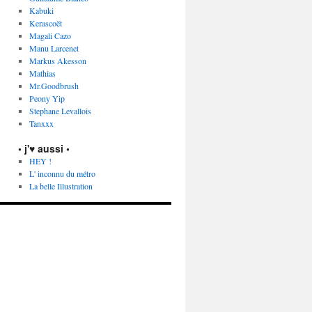
Kabuki
Kerascoët
Magali Cazo
Manu Larcenet
Markus Akesson
Mathias
Mr.Goodbrush
Peony Yip
Stephane Levallois
Tanxxx
• j'♥ aussi •
HEY !
L' inconnu du métro
La belle Illustration