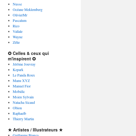
Nusse
Océane Meklemberg
OlivierMr
Pascalum
Rico
Vallale
Wayne
Zélie
✪ Celles & ceux qui
m'inspirent ✪
Jérôme Jouvray
Kepark
Le Panda Roux
Manu XYZ
Manuel Fior
Mobidic
Msieu Sylvain
Natacha Sicaud
Obion
Raphaelb
Thierry Martin
★ Artistes / Illustrateurs ★
Guillaume Bianco