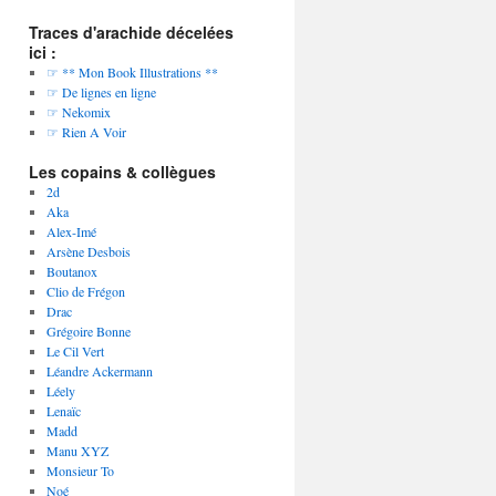
Traces d'arachide décelées
ici :
☞ ** Mon Book Illustrations **
☞ De lignes en ligne
☞ Nekomix
☞ Rien A Voir
Les copains & collègues
2d
Aka
Alex-Imé
Arsène Desbois
Boutanox
Clio de Frégon
Drac
Grégoire Bonne
Le Cil Vert
Léandre Ackermann
Léely
Lenaïc
Madd
Manu XYZ
Monsieur To
Noé