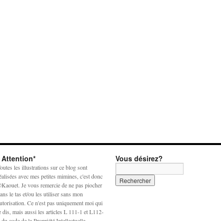
* Attention*
Vous désirez?
outes les illustrations sur ce blog sont
éalisées avec mes petites mimines, c'est donc
Kaouet. Je vous remercie de ne pas piocher
ans le tas et/ou les utiliser sans mon
utorisation. Ce n'est pas uniquement moi qui
e dis, mais aussi les articles L 111-1 et L112-
 du code de la Propriété Intellectuelle.