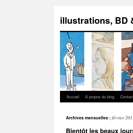
illustrations, BD
Accueil
À propos du blog
Contac
Aller
au
février 201
Archives mensuelles :
contenu
Bientôt les beaux jou