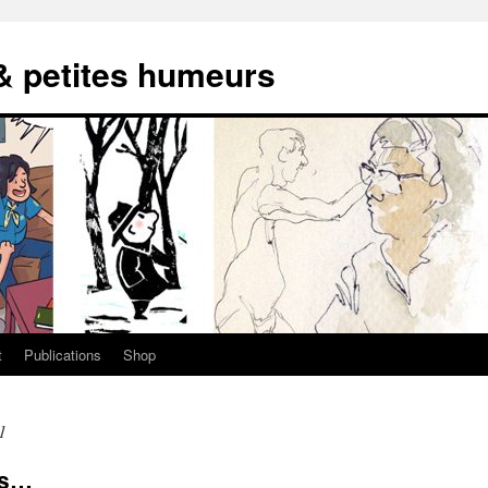
 & petites humeurs
t
Publications
Shop
1
rs…