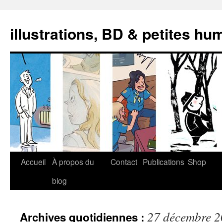
illustrations, BD & petites hu
Aller
Accueil
À propos du
Contact
Publications
Shop
au
blog
contenu
27 décembre 
Archives quotidiennes :