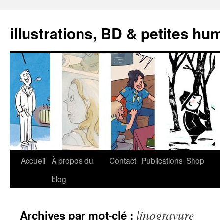
illustrations, BD & petites hu
Aller
Accueil
À propos du
Contact
Publications
Shop
au
blog
contenu
linogravure
Archives par mot-clé :