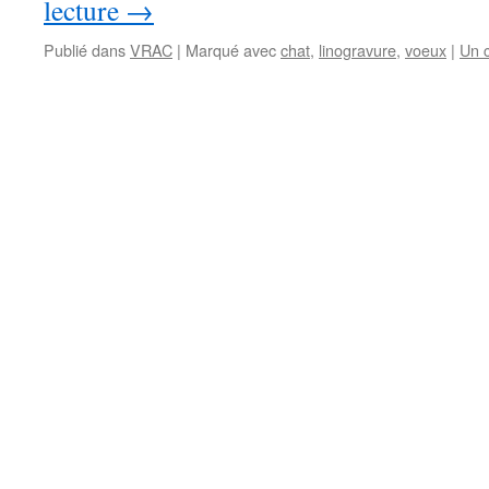
lecture
→
Publié dans
VRAC
|
Marqué avec
chat
,
linogravure
,
voeux
|
Un 