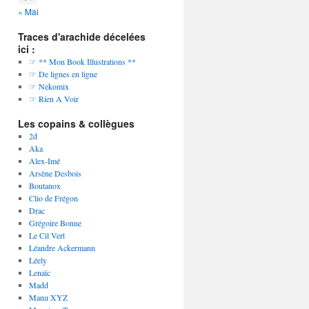
« Mai
Traces d'arachide décelées
ici :
☞ ** Mon Book Illustrations **
☞ De lignes en ligne
☞ Nekomix
☞ Rien A Voir
Les copains & collègues
2d
Aka
Alex-Imé
Arsène Desbois
Boutanox
Clio de Frégon
Drac
Grégoire Bonne
Le Cil Vert
Léandre Ackermann
Léely
Lenaïc
Madd
Manu XYZ