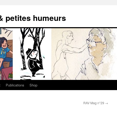
 & petites humeurs
t
Publications
Shop
RAV Mag n°29
→