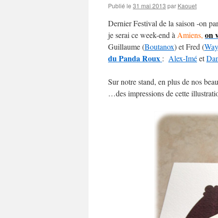
Publié le
31 mai 2013
par
Kaouet
Dernier Festival de la saison -on par
on 
je serai ce week-end à
Amiens,
Guillaume (
Boutanox
) et Fred (
Way
du Panda Roux
:
Alex-Imé
et
Dam
Sur notre stand, en plus de nos bea
…des impressions de cette illustrati