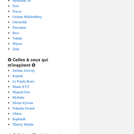
Monsieur To
Noé
Nusse
Océane Meklemberg
OlivierMr
Pascalum
Rico
Vallale
Wayne
Zélie
✪ Celles & ceux qui
m'inspirent ✪
Jérôme Jouvray
Kepark
Le Panda Roux
Manu XYZ
Manuel Fior
Mobidic
Msieu Sylvain
Natacha Sicaud
Obion
Raphaelb
Thierry Martin