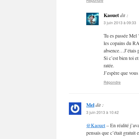
Répondre
Kaouet
dit :
3 juin 2013 à 09:33
Tu es passée Mel 
les copains du RAV
absence…J’étais pa
Si c’est bien toi 
ratée.
J’espère que vous
Répondre
Mel
dit :
3 juin 2013 à 10:42
@Kaouet
– En réalité j’ava
pensais que c’était gratuit 