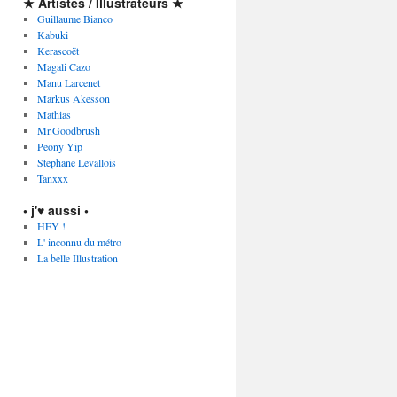
★ Artistes / Illustrateurs ★
Guillaume Bianco
Kabuki
Kerascoët
Magali Cazo
Manu Larcenet
Markus Akesson
Mathias
Mr.Goodbrush
Peony Yip
Stephane Levallois
Tanxxx
• j'♥ aussi •
HEY !
L' inconnu du métro
La belle Illustration