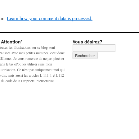
pam.
Learn how your comment data is processed.
* Attention*
Vous désirez?
outes les illustrations sur ce blog sont
éalisées avec mes petites mimines, c'est donc
Kaouet. Je vous remercie de ne pas piocher
ans le tas et/ou les utiliser sans mon
utorisation. Ce n'est pas uniquement moi qui
e dis, mais aussi les articles L 111-1 et L112-
 du code de la Propriété Intellectuelle.