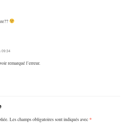
ûre??
 09:34
oir remarqué l’erreur.
e
*
liée.
Les champs obligatoires sont indiqués avec