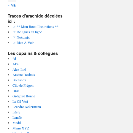
« Mai
Traces d'arachide décelées
ici :
☞ ** Mon Book Illustrations **
☞ De lignes en ligne
☞ Nekomix
☞ Rien A Voir
Les copains & collègues
2d
Aka
Alex-Imé
Arsène Desbois
Boutanox
Clio de Frégon
Drac
Grégoire Bonne
Le Cil Vert
Léandre Ackermann
Léely
Lenaïc
Madd
Manu XYZ