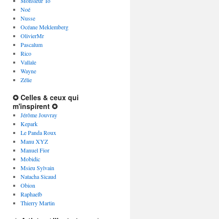
Monsieur To
Noé
Nusse
Océane Meklemberg
OlivierMr
Pascalum
Rico
Vallale
Wayne
Zélie
✪ Celles & ceux qui
m'inspirent ✪
Jérôme Jouvray
Kepark
Le Panda Roux
Manu XYZ
Manuel Fior
Mobidic
Msieu Sylvain
Natacha Sicaud
Obion
Raphaelb
Thierry Martin