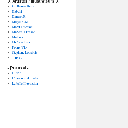
★ Artistes / Illustrateurs ★
Guillaume Bianco
Kabuki
Kerascoët
Magali Cazo
Manu Larcenet
Markus Akesson
Mathias
Mr.Goodbrush
Peony Yip
Stephane Levallois
Tanxxx
• j'♥ aussi •
HEY !
L' inconnu du métro
La belle Illustration