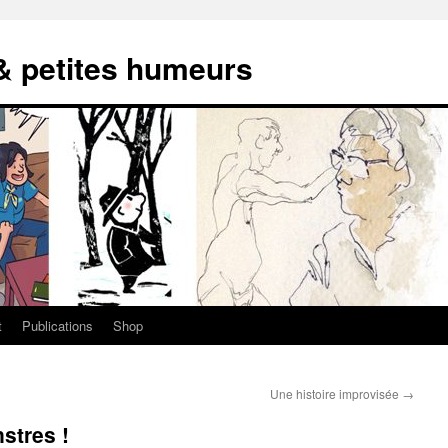
 & petites humeurs
t
Publications
Shop
Une histoire improvisée
→
stres !