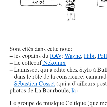
Sont cités dans cette note:
– les copains du
RAV
:
Wayne
,
Hibi
,
Pol
– Le collectif
Nekomix
– Lamisseb, qui a édité chez Stylo à Bu
– dans le rôle de la conscience: camara
–
Sébastien Cosset
(qui a d’ailleurs pos
photos de La Bourboule,
là
)
Le groupe de musique Celtique (que moi 