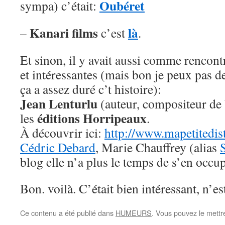
Oubéret
sympa) c’était:
Kanari films
là
–
c’est
.
Et sinon, il y avait aussi comme rencon
et intéressantes (mais bon je peux pas d
ça a assez duré c’t histoire):
Jean Lenturlu
(auteur, compositeur de b
éditions Horripeaux
les
.
À découvrir ici:
http://www.mapetitedis
Cédric Debard
, Marie Chauffrey (alias
blog elle n’a plus le temps de s’en occu
Bon. voilà. C’était bien intéressant, n’es
Ce contenu a été publié dans
HUMEURS
. Vous pouvez le mettr