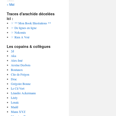
« Mai
Traces d'arachide décelées
ici :
☞ ** Mon Book Illustrations **
☞ De lignes en ligne
☞ Nekomix
☞ Rien A Voir
Les copains & collègues
2d
Aka
Alex-Imé
Arsène Desbois
Boutanox
Clio de Frégon
Drac
Grégoire Bonne
Le Cil Vert
Léandre Ackermann
Léely
Lenaïc
Madd
Manu XYZ