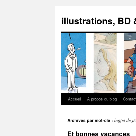
illustrations, BD
Accueil
À propos du blog
Contac
Aller
au
buffet de fê
Archives par mot-clé :
contenu
Et bonnes vacances