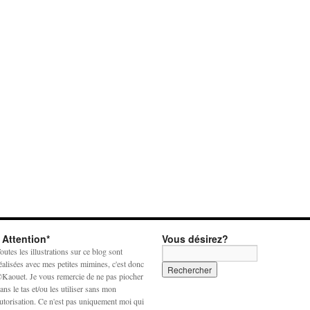
* Attention*
Vous désirez?
outes les illustrations sur ce blog sont
éalisées avec mes petites mimines, c'est donc
Kaouet. Je vous remercie de ne pas piocher
ans le tas et/ou les utiliser sans mon
utorisation. Ce n'est pas uniquement moi qui