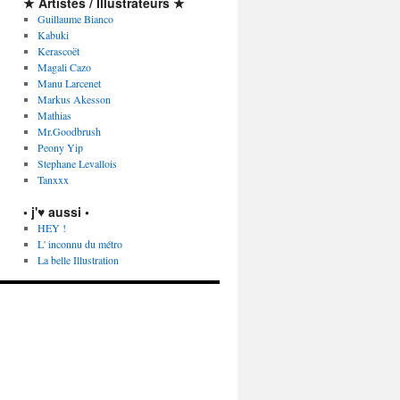
★ Artistes / Illustrateurs ★
Guillaume Bianco
Kabuki
Kerascoët
Magali Cazo
Manu Larcenet
Markus Akesson
Mathias
Mr.Goodbrush
Peony Yip
Stephane Levallois
Tanxxx
• j'♥ aussi •
HEY !
L' inconnu du métro
La belle Illustration