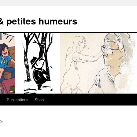
 & petites humeurs
t
Publications
Shop
te