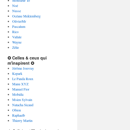
Monsieur To
Noé
Nusse
Océane Meklemberg
OlivierMr
Pascalum
Rico
Vallale
Wayne
Zélie
✪ Celles & ceux qui
m'inspirent ✪
Jérôme Jouvray
Kepark
Le Panda Roux
Manu XYZ
Manuel Fior
Mobidic
Msieu Sylvain
Natacha Sicaud
Obion
Raphaelb
Thierry Martin