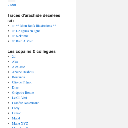
« Mai
Traces d'arachide décelées
ici :
☞ ** Mon Book Illustrations **
☞ De lignes en ligne
☞ Nekomix
☞ Rien A Voir
Les copains & collègues
2d
Aka
Alex-Imé
Arsène Desbois
Boutanox
Clio de Frégon
Drac
Grégoire Bonne
Le Cil Vert
Léandre Ackermann
Léely
Lenaïc
Madd
Manu XYZ