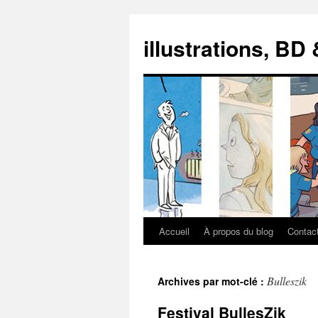
illustrations, BD
Accueil
À propos du blog
Contac
Aller
au
Bulleszik
Archives par mot-clé :
contenu
Festival BullesZik