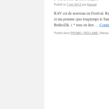
Publié le
7 juin 2012
par
Kaouet
RAV est de nouveau en Festival. Re
et ma pomme (pas longtemps le Same
BullesZik. ( * tous en lien …
Contin
Publié dans
PROMO / RÉCLAME
|
Marqu