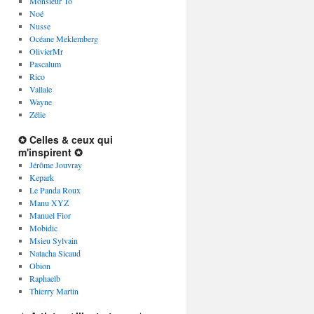
Monsieur To
Noé
Nusse
Océane Meklemberg
OlivierMr
Pascalum
Rico
Vallale
Wayne
Zélie
✪ Celles & ceux qui
m'inspirent ✪
Jérôme Jouvray
Kepark
Le Panda Roux
Manu XYZ
Manuel Fior
Mobidic
Msieu Sylvain
Natacha Sicaud
Obion
Raphaelb
Thierry Martin