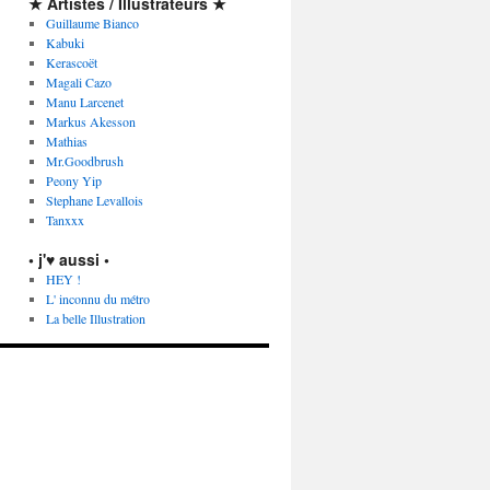
★ Artistes / Illustrateurs ★
Guillaume Bianco
Kabuki
Kerascoët
Magali Cazo
Manu Larcenet
Markus Akesson
Mathias
Mr.Goodbrush
Peony Yip
Stephane Levallois
Tanxxx
• j'♥ aussi •
HEY !
L' inconnu du métro
La belle Illustration