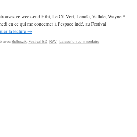
trouvez ce week-end Hibi, Le Cil Vert, Lenaïc, Vallale, Wayne *
di en ce qui me concerne) à l’espace indé, au Festival
uer la lecture
→
é avec
Bulleszik
,
Festival BD
,
RAV
|
Laisser un commentaire