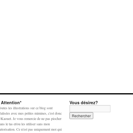
* Attention*
Vous désirez?
outes les illustrations sur ce blog sont
éalisées avec mes petites mimines, c'est donc
Kaouet. Je vous remercie de ne pas piocher
ans le tas et/ou les utiliser sans mon
utorisation. Ce n'est pas uniquement moi qui