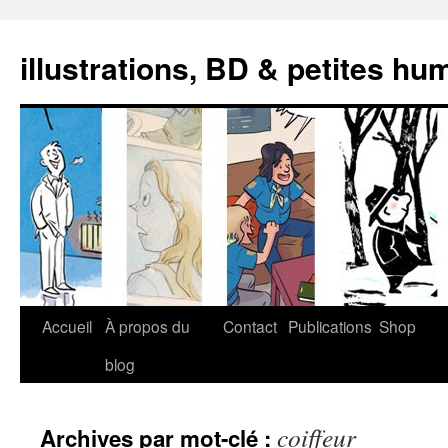
illustrations, BD & petites hu
Aller
Accueil
À propos du
Contact
Publications
Shop
au
blog
contenu
coiffeur
Archives par mot-clé :