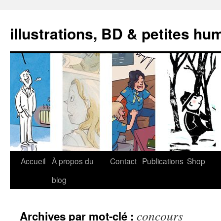
illustrations, BD & petites hu
Aller
Accueil
À propos du
Contact
Publications
Shop
au
blog
contenu
concours
Archives par mot-clé :