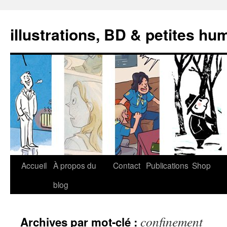
illustrations, BD & petites hu
Aller
Accueil
À propos du
Contact
Publications
Shop
au
blog
contenu
confinement
Archives par mot-clé :