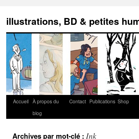
illustrations, BD & petites hu
Aller
Accueil
À propos du
Contact
Publications
Shop
au
blog
contenu
Ink
Archives par mot-clé :