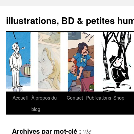
illustrations, BD & petites hu
Aller
Accueil
À propos du
Contact
Publications
Shop
au
blog
contenu
vie
Archives par mot-clé :