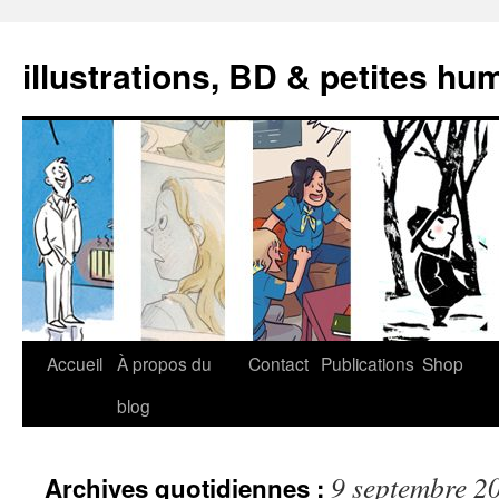
illustrations, BD & petites hu
Aller
Accueil
À propos du
Contact
Publications
Shop
au
blog
contenu
9 septembre 2
Archives quotidiennes :