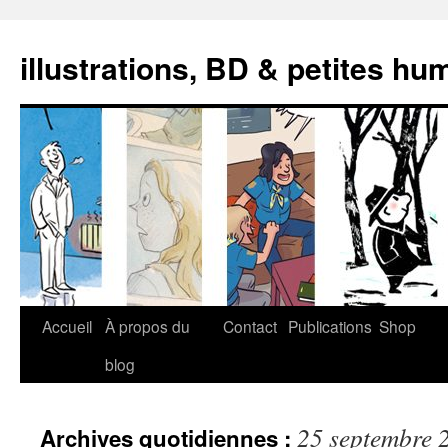
illustrations, BD & petites hu
Aller
Accueil
À propos du
Contact
Publications
Shop
au
blog
contenu
25 septembre 
Archives quotidiennes :