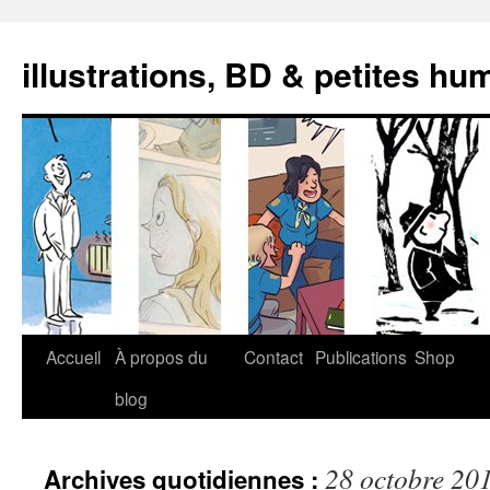
illustrations, BD & petites hu
Aller
Accueil
À propos du
Contact
Publications
Shop
au
blog
contenu
28 octobre 20
Archives quotidiennes :