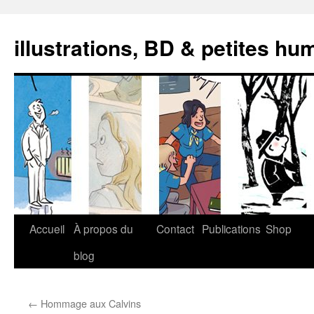
illustrations, BD & petites hu
Aller
Accueil
À propos du
Contact
Publications
Shop
au
blog
contenu
←
Hommage aux Calvins