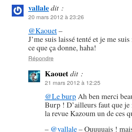
vallale
dit :
20 mars 2012 à 23:26
@Kaouet
–
J’me suis laissé tenté et je me suis
ce que ça donne, haha!
Répondre
Kaouet
dit :
21 mars 2012 à 12:25
@Le burp
Ah ben merci bea
Burp ! D’ailleurs faut que j
la revue Kazoum un de ces q
–
@vallale
– Ouuuuais ! mais 