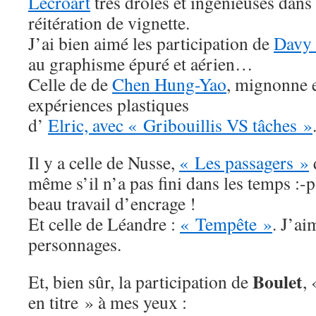
Lécroart
très drôles et ingénieuses dans l
réitération de vignette.
J’ai bien aimé les participation de
Davy 
au graphisme épuré et aérien…
Celle de de
Chen Hung-Yao
, mignonne e
expériences plastiques
d’
Elric, avec « Gribouillis VS tâches »
Il y a celle de Nusse,
« Les passagers »
q
même s’il n’a pas fini dans les temps :-p
beau travail d’encrage !
Et celle de Léandre :
« Tempête »
. J’ai
personnages.
Boulet
Et, bien sûr, la participation de
,
en titre » à mes yeux
: