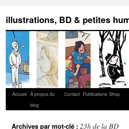
illustrations, BD & petites hu
Aller
Accueil
À propos du
Contact
Publications
Shop
au
blog
contenu
23h de la BD
Archives par mot-clé :